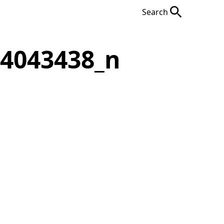
Search
14043438_n